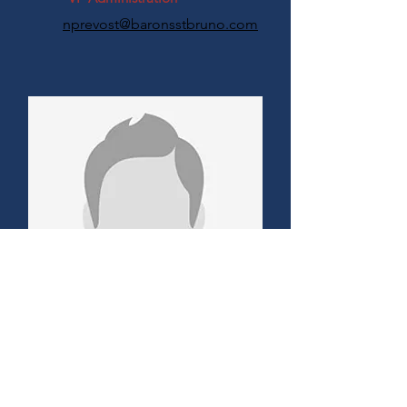
nprevost@baronsstbruno.com
Olivier Faubert