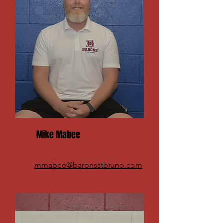
Mike Mabee
VP Football
mmabee@baronsstbruno.com