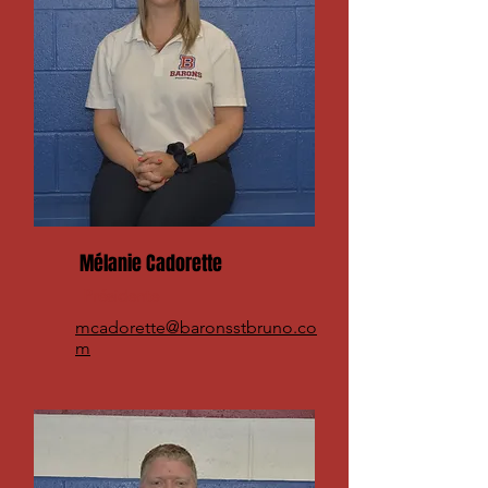
Mélanie Cadorette
Présidente
mcadorette@baronsstbruno.co
m