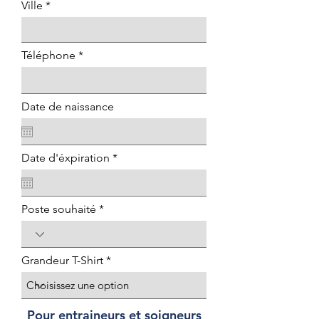
Ville
Téléphone
Date de naissance
r
Date d'éxpiration
*
e
q
u
i
Poste souhaité
r
e
d
Grandeur T-Shirt
Pour entraineurs et soigneurs