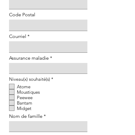
Code Postal
Courriel
Assurance maladie
O
Niveau(x) souhaité(s)
*
b
Atome
l
Moustiques
i
g
Peewee
a
Bantam
t
Midget
o
i
Nom de famille
r
e