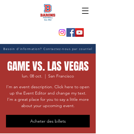
Besoin d'information? Contactez-nous par courriel
GAME VS. LAS VEGAS
lun. 08 oct.
  |  
San Francisco
I’m an event description. Click here to open
up the Event Editor and change my text.
I’m a great place for you to say a little more
about your upcoming event.
Acheter des billets