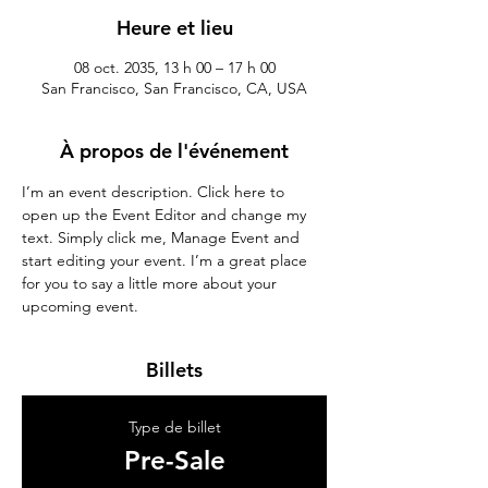
Heure et lieu
08 oct. 2035, 13 h 00 – 17 h 00
San Francisco, San Francisco, CA, USA
À propos de l'événement
I’m an event description. Click here to 
open up the Event Editor and change my 
text. Simply click me, Manage Event and 
start editing your event. I’m a great place 
for you to say a little more about your 
upcoming event.
Billets
Type de billet
Pre-Sale